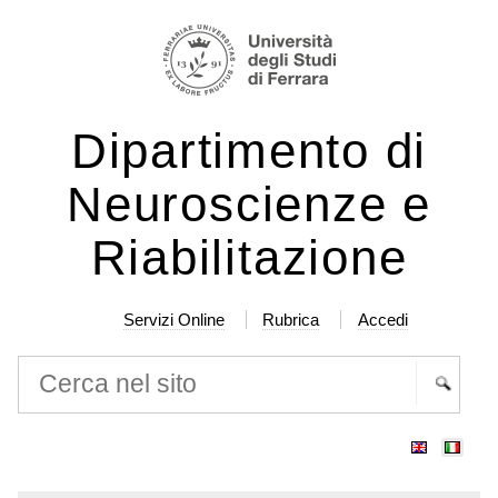
Salta
Strumenti
ai
personali
contenuti.
|
Dipartimento di
Salta
alla
Neuroscienze e
navigazione
Riabilitazione
Servizi Online
Rubrica
Accedi
Cerca nel sito
Ricerca
avanzata…