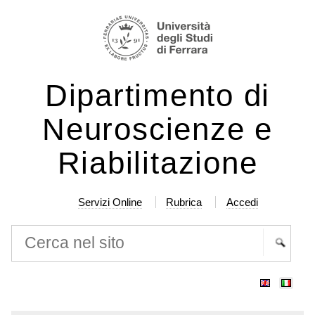
Salta
Strumenti
ai
personali
contenuti.
|
Dipartimento di
Salta
alla
Neuroscienze e
navigazione
Riabilitazione
Servizi Online
Rubrica
Accedi
Cerca nel sito
Ricerca
avanzata…