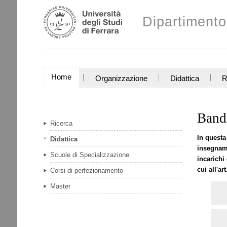
Salta
Strumenti
ai
Dipartimento
personali
contenuti.
|
Salta
alla
navigazione
SEZIONI
Home
Organizzazione
Didattica
R
Navigazione
Bandi
Ricerca
In questa
Didattica
insegname
Scuole di Specializzazione
incarichi
cui all'ar
Corsi di perfezionamento
Master