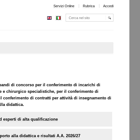
Servizi Online
Rubrica
Accedi
Cerca nel sito
Ricerca
avanzata…
 bandi di concorso per il conferimento di incarichi di
e chirurgico specialistiche, per il conferimento di
l conferimento di contratti per attività di insegnamento di
lla didattica.
 esperti di alta qualificazione
rto alla didattica e risultati A.A. 2026/27