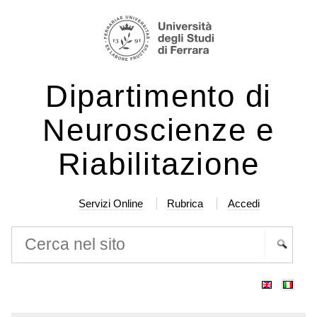
Salta
Strumenti
ai
personali
contenuti.
|
Dipartimento di
Salta
alla
Neuroscienze e
navigazione
Riabilitazione
Servizi Online
Rubrica
Accedi
Cerca nel sito
Ricerca
avanzata…